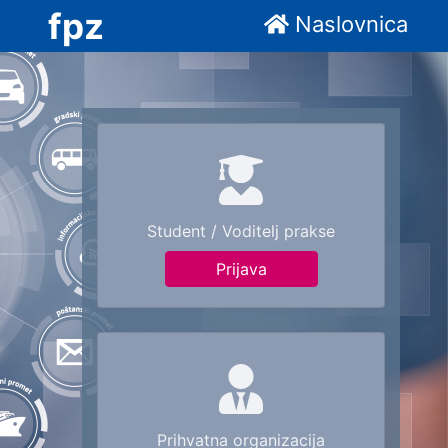
fpz
Naslovnica
Student / Voditelj prakse
Prijava
Prihvatna organizacija